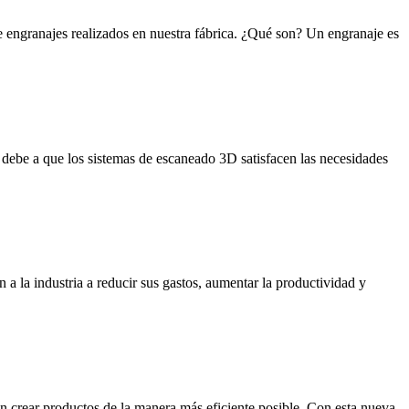
e engranajes realizados en nuestra fábrica. ¿Qué son? Un engranaje es
debe a que los sistemas de escaneado 3D satisfacen las necesidades
a la industria a reducir sus gastos, aumentar la productividad y
an crear productos de la manera más eficiente posible. Con esta nueva